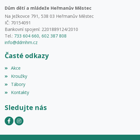
Dům dětí a mládeže Heřmanův Městec
Na Ježkovce 791, 538 03 Heřmanův Městec
IČ: 70154091
Bankovní spojení: 2201889124/2010
Tel.:
733 604 660
,
602 387 808
info@ddmhm.cz
Časté odkazy
Akce
Kroužky
Tábory
Kontakty
Sledujte nás